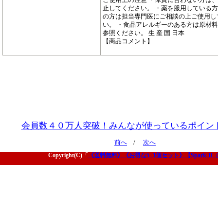
止してください。 ・薬を服用している方
の方は担当専門医にご相談の上ご使用し
い。 ・食品アレルギーのある方は原材
参照ください。 生 産 国 日本
【商品コメント】
会員数４０万人突破！みんなが使っているポイン
前へ
/
次へ
Copyright(C)「
《送料無料》《お得な5+1個セット》【Spark-