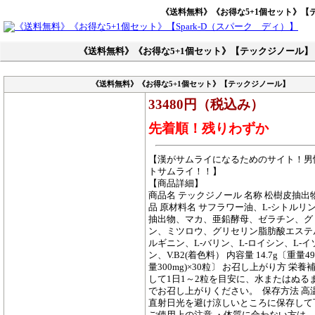
《送料無料》《お得な5+1個セット》【
《送料無料》《お得な5+1個セット》【テックジノール】
《送料無料》《お得な5+1個セット》【テックジノール】
33480円（税込み）
先着順！残りわずか
【漢がサムライになるためのサイト！男
トサムライ！！】
【商品詳細】
商品名 テックジノール 名称 松樹皮抽出
品 原材料名 サフラワー油、L-シトルリ
抽出物、マカ、亜鉛酵母、ゼラチン、グ
ン、ミツロウ、グリセリン脂肪酸エステル
ルギニン、L-バリン、L-ロイシン、L-
ン、V.B2(着色料） 内容量 14.7g〔重量49
量300mg)×30粒〕 お召し上がり方 栄
して1日1～2粒を目安に、水またはぬる
でお召し上がりください。 保存方法 高
直射日光を避け涼しいところに保存して
ご使用上の注意 ・体質に合わない方は