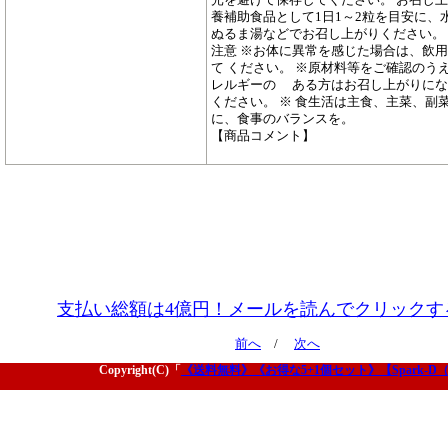
養補助食品として1日1～2粒を目安に、
ぬるま湯などでお召し上がりください。
注意 ※お体に異常を感じた場合は、飲
て ください。 ※原材料等をご確認のう
レルギーの ある方はお召し上がりにな
ください。 ※ 食生活は主食、主菜、副
に、食事のバランスを。
【商品コメント】
支払い総額は4億円！メールを読んでクリックす
前へ
/
次へ
Copyright(C)「
《送料無料》《お得な5+1個セット》【Spark-