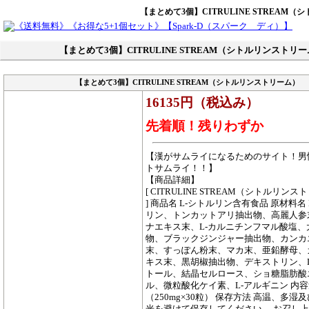
【まとめて3個】CITRULINE STREAM
【まとめて3個】CITRULINE STREAM（シトルリンストリ
【まとめて3個】CITRULINE STREAM（シトルリンストリーム）
16135円（税込み）
先着順！残りわずか
【漢がサムライになるためのサイト！男
トサムライ！！】
【商品詳細】
[ CITRULINE STREAM（シトルリン
] 商品名 L-シトルリン含有食品 原材料名 
リン、トンカットアリ抽出物、高麗人参
ナエキス末、L-カルニチンフマル酸塩、
物、ブラックジンジャー抽出物、カンカ
末、すっぽん粉末、マカ末、亜鉛酵母、
キス末、黒胡椒抽出物、デキストリン、D
トール、結晶セルロース、ショ糖脂肪酸
ル、微粒酸化ケイ素、L-アルギニン 内容量
（250mg×30粒） 保存方法 高温、多湿
光を避けて保存してください。 お召し上